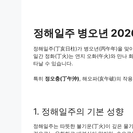
정해일주 병오년 202
정해일주(丁亥日柱)가 병오년(丙午年)을 맞이하
일간 정화(丁火)는 연지 오화(午火)와 만나 
타날 수 있습니다.
특히
정오충(丁午沖)
, 해오파(亥午破)의 작
1. 정해일주의 기본 성향
정해일주는 따뜻한 불기운(丁火)이 깊은 물기