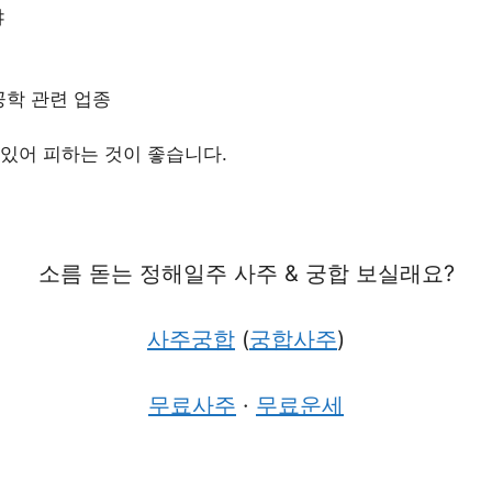
야
공학 관련 업종
있어 피하는 것이 좋습니다.
소름 돋는 정해일주 사주 & 궁합 보실래요?
사주궁합
(
궁합사주
)
무료사주
·
무료운세