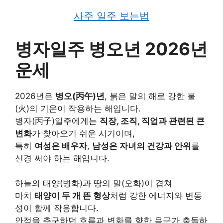
사주 일주 보는법
병자일주 병오년 2026년
운세
2026년은
병오(丙午)년
, 붉은 말의 해로 강한 불
(火)의 기운이 작용하는 해입니다.
병자(丙子)일주에게는
직장, 조직, 직업과 관련된 큰
변화
가 찾아오기 쉬운 시기이며,
특히
여성은 배우자
,
남성은 자녀의 건강과 안위
를
신경 써야 하는 해입니다.
하늘의 태양(병화)과 땅의 말(오화)이 겹쳐
마치
태양이 두 개 뜬 형상
처럼 강한 에너지와 변동
성이 함께 작용합니다.
안정을 추구하던 흐름과 변화를 향한 욕구가 충돌하