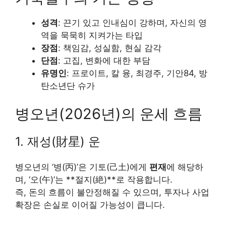
성격
: 끈기 있고 인내심이 강하며, 자신의 영
역을 묵묵히 지켜가는 타입
장점
: 책임감, 성실함, 현실 감각
단점
: 고집, 변화에 대한 부담
유명인
: 프로이트, 칼 융, 최경주, 기안84, 방
탄소년단 슈가
병오년(2026년)의 운세 흐름
1. 재성(財星) 운
병오년의 ‘병(丙)’은 기토(己土)에게
편재
에 해당하
며, ‘오(午)’는 **절지(絶)**로 작용합니다.
즉, 돈의 흐름이 불안정해질 수 있으며, 투자나 사업
확장은 손실로 이어질 가능성이 큽니다.