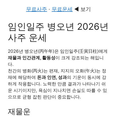
무료사주
·
무료운세
◀ 보기
임인일주 병오년 2026년
사주 운세
2026년 병오년(丙午年)은 임인일주(壬寅日柱)에게
재물과 인간관계, 활동성
이 크게 강조되는 해입니
다.
천간의 병화(丙火)는 편재, 지지의 오화(午火)는 정
재에 해당하여
돈과 인연, 성과
의 기운이 동시에 강
하게 작용합니다. 노력한 만큼 결과가 나타나기 쉬
운 시기이지만, 욕심이 지나치면 손실도 따를 수 있
으므로 균형 잡힌 판단이 중요합니다.
재물운