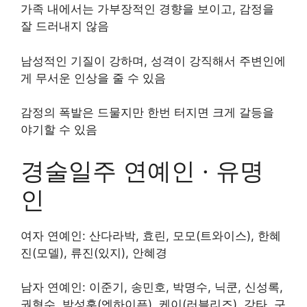
가족 내에서는 가부장적인 경향을 보이고, 감정을
잘 드러내지 않음
남성적인 기질이 강하며, 성격이 강직해서 주변인에
게 무서운 인상을 줄 수 있음
감정의 폭발은 드물지만 한번 터지면 크게 갈등을
야기할 수 있음
경술일주 연예인 · 유명
인
여자 연예인: 산다라박, 효린, 모모(트와이스), 한혜
진(모델), 류진(있지), 안혜경
남자 연예인: 이준기, 송민호, 박명수, 닉쿤, 신성록,
권혁수, 박성훈(엔하이픈), 케이(러블리즈), 강타, 구