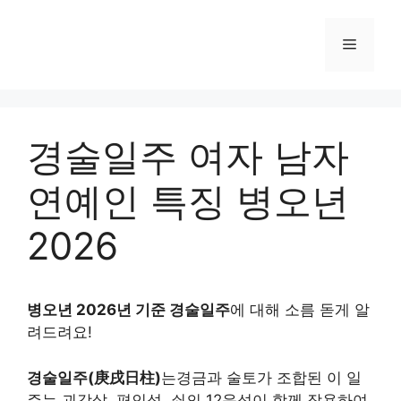
Skip
to
Menu
content
경술일주 여자 남자
연예인 특징 병오년
2026
병오년 2026년 기준 경술일주
에 대해 소름 돋게 알
려드려요!
경술일주(庚戌日柱)
는경금과 술토가 조합된 이 일
주는 괴강살, 편인성, 쇠의 12운성이 함께 작용하여