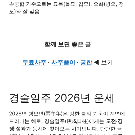
속궁합 기준으로는 묘목(을묘, 갑묘), 오화(병오, 정
오)와 잘 맞음.
함께 보면 좋은 글
무료사주
·
사주풀이
·
궁합
◀ 보기
경술일주 2026년 운세
2026년 병오년(丙午年)은 강한 불의 기운이 전면에
드러나는 해로, 경술일주(庚戌日柱)에게는
도전·경
쟁·성과
가 동시에 찾아오는 시기입니다. 단단한 금