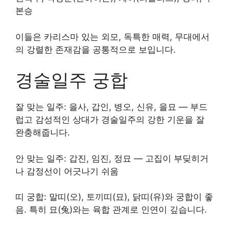
본승
이들은 카리스마 있는 외모, 독특한 매력, 무대에서
의 강렬한 존재감을 공통적으로 보입니다.
경술일주 궁합
잘 맞는 일주: 을사, 갑인, 병오, 신유, 을묘 — 부드
럽고 감성적인 상대가 경술일주의 강한 기운을 잘
완충해줍니다.
안 맞는 일주: 갑진, 임진, 정묘 — 고집이 부딪히거
나 감정선이 어긋나기 쉬움
띠 궁합: 말띠(오), 토끼띠(묘), 닭띠(유)와 궁합이 좋
음. 특히 묘(兔)와는 육합 관계로 인연이 깊습니다.