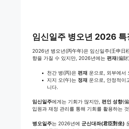
임신일주 병오년 2026 특
2026년 병오년(丙午年)은 임신일주(壬申日
향을 가질 수 있지만, 2026년에는
편재
(偏財
천간 병(丙)은
편재
운으로, 외부에서 
지지 오(午)는
정재
운으로, 안정적이고
니다.
임신일주
에게는 기회가 많지만,
편인 성향
(
입원과 재정 관리를 통해 기회를 활용하는 것
병오일주
는 2026년에
군신대좌(君臣對坐)